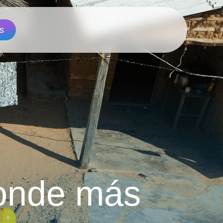
s
onde más