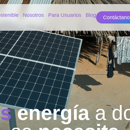
stenible
Nosotros
Para Usuarios
Blog
Contáctano
s
energía
a d